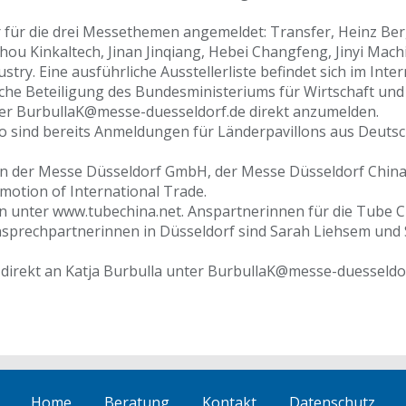
r für die drei Messethemen angemeldet: Transfer, Heinz B
 Kinkaltech, Jinan Jinqiang, Hebei Changfeng, Jinyi Machin
ustry. Eine ausführliche Ausstellerliste befindet sich im Int
he Beteiligung des Bundesministeriums für Wirtschaft und 
unter BurbullaK@messe-duesseldorf.de direkt anzumelden.
o sind bereits Anmeldungen für Länderpavillons aus Deutschl
von der Messe Düsseldorf GmbH, der Messe Düsseldorf Chin
omotion of International Trade.
en unter www.tubechina.net. Anspartnerinnen für die Tube C
nsprechpartnerinnen in Düsseldorf sind Sarah Liehsem und
 direkt an Katja Burbulla unter BurbullaK@messe-duesseldo
Home
Beratung
Kontakt
Datenschutz