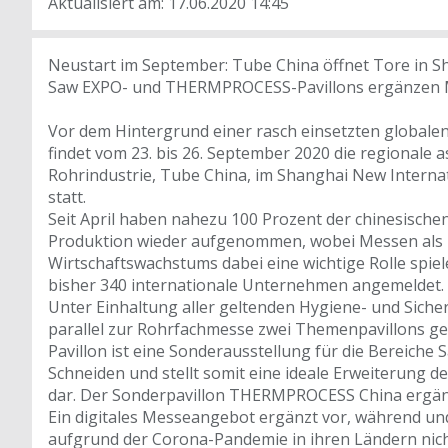
Aktualisiert am: 17.06.2020 14:45
Neustart im September: Tube China öffnet Tore in S
Saw EXPO- und THERMPROCESS-Pavillons ergänzen
Vor dem Hintergrund einer rasch einsetzten globalen
findet vom 23. bis 26. September 2020 die regionale a
Rohrindustrie, Tube China, im Shanghai New Interna
statt.
Seit April haben nahezu 100 Prozent der chinesisch
Produktion wieder aufgenommen, wobei Messen als 
Wirtschaftswachstums dabei eine wichtige Rolle spie
bisher 340 internationale Unternehmen angemeldet.
Unter Einhaltung aller geltenden Hygiene- und Siche
parallel zur Rohrfachmesse zwei Themenpavillons g
Pavillon ist eine Sonderausstellung für die Bereiche 
Schneiden und stellt somit eine ideale Erweiterung 
dar. Der Sonderpavillon THERMPROCESS China ergänz
Ein digitales Messeangebot ergänzt vor, während un
aufgrund der Corona-Pandemie in ihren Ländern nic