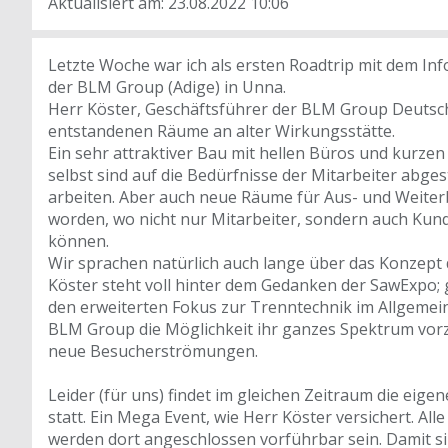
Aktualisiert am: 23.08.2022 10:06
Letzte Woche war ich als ersten Roadtrip mit dem In
der BLM Group (Adige) in Unna.
Herr Köster, Geschäftsführer der BLM Group Deutsch
entstandenen Räume an alter Wirkungsstätte.
Ein sehr attraktiver Bau mit hellen Büros und kurze
selbst sind auf die Bedürfnisse der Mitarbeiter abges
arbeiten. Aber auch neue Räume für Aus- und Weiter
worden, wo nicht nur Mitarbeiter, sondern auch Kun
können.
Wir sprachen natürlich auch lange über das Konzept
Köster steht voll hinter dem Gedanken der SawExpo; g
den erweiterten Fokus zur Trenntechnik im Allgemeine
BLM Group die Möglichkeit ihr ganzes Spektrum vorz
neue Besucherströmungen.
Leider (für uns) findet im gleichen Zeitraum die eige
statt. Ein Mega Event, wie Herr Köster versichert. Al
werden dort angeschlossen vorführbar sein. Damit si